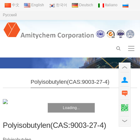
中文
English
한국어
Deutsch
Italiano
Pусский
Polyisobutylen(CAS:9003-27-4)
Loading...
Polyisobutylen(CAS:9003-27-4)
Polyisobutylen