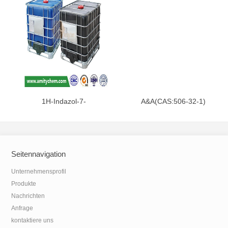
1H-Indazol-7-
A&A(CAS:506-32-1)
carboxamid(CAS:312746-74-
0)
Seitennavigation
Unternehmensprofil
Produkte
Nachrichten
Anfrage
kontaktiere uns