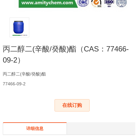
丙二醇二(辛酸/癸酸)酯（CAS：77466-
09-2）
丙二醇二(辛酸/癸酸)酯
77466-09-2
在线订购
详细信息